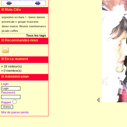
[
]
[
]
Mots Clés
exposition
occitane
l
-
banon
danses
provencale
n
groupe
musiciens
danse
oraison
fileuses
transhumance
picado
coiffes
Tous les tags
Recommandez-nous
En ce moment
» 18 visiteur(s)
» 0 membre(s)
Administration
Login
Password
Rappel
Mot de passe perdu