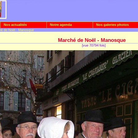
Nos actualités
Notre agenda
Nos galeries photos
hé de Noël - Manosque
Marché de Noël - Manosque
[vue 70794 fois]