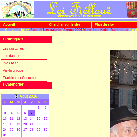
Accueil
Chercher sur le site
Plan du site
Vous êtes ici >>
Accueil
/
Les galeries
/
Année 2004
/
Marché de Noël - Manosque
/Marc
Rubriques
Les costumes
Les danses
Infos Asso
Vie du groupe
Traditions et Coutumes
Calendrier
Août 2026
L
M
M
J
V
S
D
1
2
[
]
3
4
5
6
7
8
9
10
11
12
13
14
15
16
17
18
19
20
21
22
23
24
25
26
27
28
29
30
31