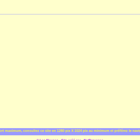
rt maximum, consultez ce site en 1280 pix X 1024 pix au minimum et préférez le nav