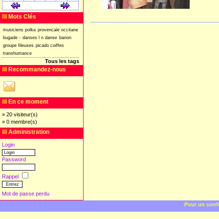
[
]
[
]
Mots Clés
musiciens
polka
provencale
occitane
bugade
-
danses
l
n
danse
banon
groupe
fileuses
picado
coiffes
transhumance
Tous les tags
Recommandez-nous
En ce moment
» 20 visiteur(s)
» 0 membre(s)
Administration
Login
Password
Rappel
Mot de passe perdu
Pour un confo