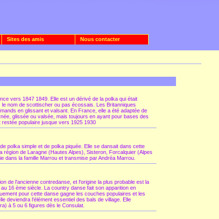
Sites des amis
Nous contacter
ance vers 1847 1849. Elle est un dérivé de la polka qui était
le nom de scottischer ou pas écossais. Les Britanniques
llemands en glissant et valsant. En France, elle a été adaptée de
urnée, glissée ou valsée, mais toujours en ayant pour bases des
st restée populaire jusque vers 1925 1930
de polka simple et de polka piquée. Elle se dansait dans cette
la région de Laragne (Hautes Alpes), Sisteron, Forcalquier (Alpes
lie dans la famille Marrou et transmise par Andréa Marrou.
tion de l'ancienne contredanse, et l'origine la plus probable est la
 au 16 ème siècle. La country danse fait son apparition en
gouement pour cette danse gagne les couches populaires et les
elle deviendra l'élément essentiel des bals de village. Elle
dra) à 5 ou 6 figures dès le Consulat.