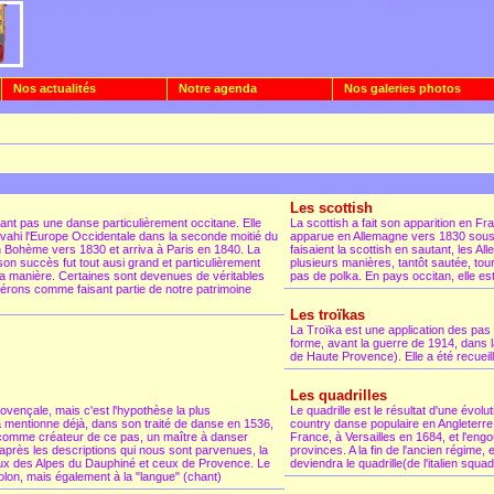
Nos actualités
Notre agenda
Nos galeries photos
Les scottish
ant pas une danse particulièrement occitane. Elle
La scottish a fait son apparition en Fr
envahi l'Europe Occidentale dans la seconde moitié du
apparue en Allemagne vers 1830 sous 
n Bohème vers 1830 et arriva à Paris en 1840. La
faisaient la scottish en sautant, les A
on succès fut tout ausi grand et particulièrement
plusieurs manières, tantôt sautée, to
sa manière. Certaines sont devenues de véritables
pas de polka. En pays occitan, elle e
dérons comme faisant partie de notre patrimoine
Les troïkas
La Troïka est une application des pas 
forme, avant la guerre de 1914, dans 
de Haute Provence). Elle a été recueil
Les quadrilles
rovençale, mais c'est l'hypothèse la plus
Le quadrille est le résultat d'une évolu
 mentionne déjà, dans son traité de danse en 1536,
country danse populaire en Angleterre
 comme créateur de ce pas, un maître à danser
France, à Versailles en 1684, et l'en
après les descriptions qui nous sont parvenues, la
provinces. A la fin de l'ancien régime, 
ceux des Alpes du Dauphiné et ceux de Provence. Le
deviendra le quadrille(de l'italien squa
lon, mais également à la "langue" (chant)