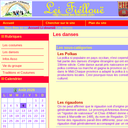
Accueil
Chercher sur le site
Plan du site
Vous êtes ici >>
Accueil
/
Li doursiè
/Les danses
Les danses
Rubriques
Les costumes
Les sous-catégories
Les danses
Les Polkas
La polka si populaire en pays occitan, n'est cepend
Infos Asso
fait partie des danses d'origine étrangère qui ont 
19ème siècle. Cette danse aurait pris naissance e
Vie du groupe
polka continua sa marche et gagna la province où s
dans le Midi.Chaque province a adapté la polka à 
Traditions et Coutumes
productions locales. Cest pourquoi nous les consi
culturel.
Calendrier
Août 2026
L
M
M
J
V
S
D
1
2
Les rigaudons
[
]
3
4
5
6
7
8
9
On ne peut affirmer que le rigaudon soit d'origine p
généralement admise. Le provençal Antonius Arena
10
11
12
13
14
15
16
un "rigodon de vaisseaux" et Chas d'Albert donne
17
18
19
20
21
22
23
vivant à Marseille en 1485, du nom de Regadon. D'
forme des rigaudons paraît être différente, pour 
24
25
26
27
28
29
30
rigaudon était généralement accompagné par un vio
31