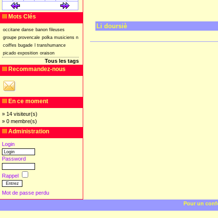
[
]
[
]
Mots Clés
Li doursiè
occitane
danse
banon
fileuses
groupe
provencale
polka
musiciens
n
coiffes
bugade
l
transhumance
picado
exposition
oraison
Tous les tags
Recommandez-nous
En ce moment
» 14 visiteur(s)
» 0 membre(s)
Administration
Login
Password
Rappel
Mot de passe perdu
Pour un confo