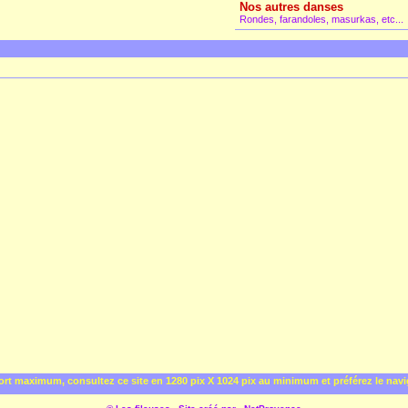
Nos autres danses
Rondes, farandoles, masurkas, etc...
rt maximum, consultez ce site en 1280 pix X 1024 pix au minimum et préférez le nav