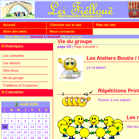
Accueil
Chercher sur le site
Plan du site
Sites des amis
Nous contacter
Vous êtes ici >>
Accueil
/
Li doursiè
/Vie du groupe
Vie du groupe
Rubriques
page 1/3
|
Page suivante »
Les costumes
Les Ateliers Boutis /
Les danses
ça va piquer!
Infos Asso
Vie du groupe
Traditions et Coutumes
Répétitions Prin
Calendrier
Pensez à vos sabots!
Août 2026
L
M
M
J
V
S
D
1
2
Les r
3
4
5
6
7
8
9
[
]
Voici le
10
11
12
13
14
15
16
17
18
19
20
21
22
23
24
25
26
27
28
29
30