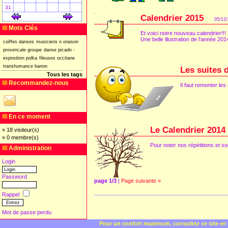
31
[
]
[
]
Calendrier 2015
05/12
Mots Clés
Et voici notre nouveau calendrier!!!
Une belle illustration de l'année 201
coiffes
danses
musiciens
n
oraison
provencale
groupe
danse
picado
-
exposition
polka
fileuses
occitane
transhumance
banon
Les suites 
Tous les tags
Recommandez-nous
Il faut remonter le
En ce moment
Le Calendrier 2014
» 18 visiteur(s)
» 0 membre(s)
Pour noter nos répétitions et sor
Administration
Login
Password
page 1/3
|
Page suivante »
Rappel
Mot de passe perdu
Pour un confort maximum, consultez ce site en 