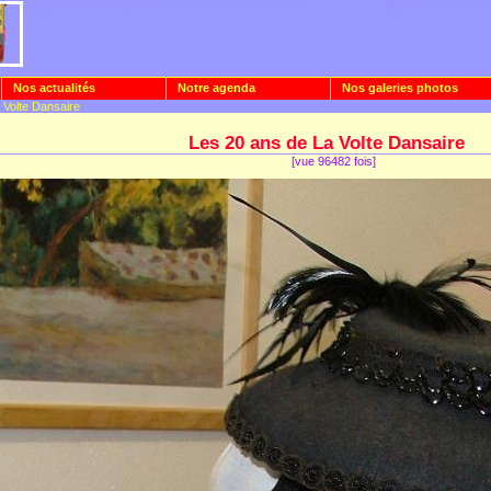
Nos actualités
Notre agenda
Nos galeries photos
 Volte Dansaire
Les 20 ans de La Volte Dansaire
[vue 96482 fois]