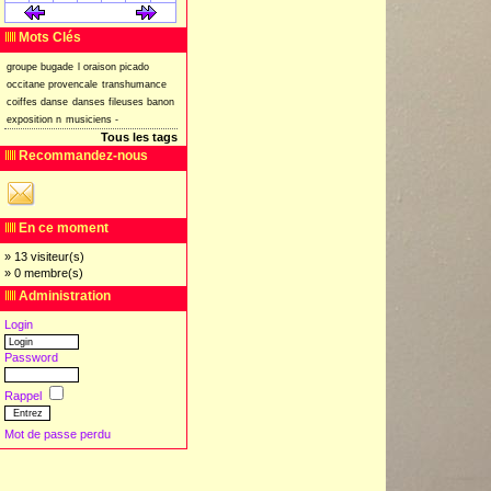
[
]
[
]
Mots Clés
groupe
bugade
l
oraison
picado
occitane
provencale
transhumance
coiffes
danse
danses
fileuses
banon
exposition
n
musiciens
-
Tous les tags
Recommandez-nous
En ce moment
» 13 visiteur(s)
» 0 membre(s)
Administration
Login
Password
Rappel
Mot de passe perdu