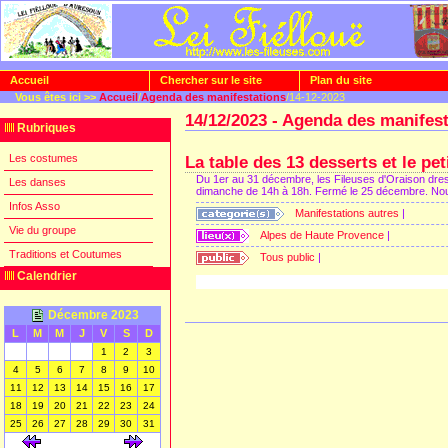
Accueil
Chercher sur le site
Plan du site
Vous êtes ici >>
Accueil
/
Agenda des manifestations
/14-12-2023
14/12/2023 - Agenda des manifes
Rubriques
Les costumes
La table des 13 desserts et le p
Du 1er au 31 décembre, les Fileuses d'Oraison dress
Les danses
dimanche de 14h à 18h. Fermé le 25 décembre. No
Infos Asso
Manifestations autres
|
Vie du groupe
Alpes de Haute Provence
|
Traditions et Coutumes
Tous public
|
Calendrier
Décembre 2023
L
M
M
J
V
S
D
[
]
[
]
[
]
1
2
3
[
]
[
]
[
]
[
]
[
]
[
]
[
]
4
5
6
7
8
9
10
[
]
[
]
[
]
[
]
[
]
[
]
[
]
11
12
13
14
15
16
17
[
]
[
]
[
]
[
]
[
]
[
]
[
]
18
19
20
21
22
23
24
[
]
[
]
[
]
[
]
[
]
[
]
[
]
25
26
27
28
29
30
31
[
]
[
]