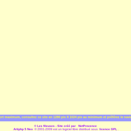
rt maximum, consultez ce site en 1280 pix X 1024 pix au minimum et préférez le nav
© Les fileuses - Site créé par
NetProvence
Artiphp 5 Neo
© 2001-2009 est un logiciel libre distribué sous
licence GPL
.