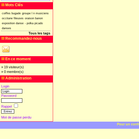
Mots Clés
coiffes
bugade
groupe
l
n
musiciens
occitane
fileuses
oraison
banon
exposition
danse
-
polka
picado
danses
Tous les tags
Recommandez-nous
En ce moment
» 19 visiteur(s)
» 0 membre(s)
Administration
Login
Password
Rappel
Mot de passe perdu
Pour un confo