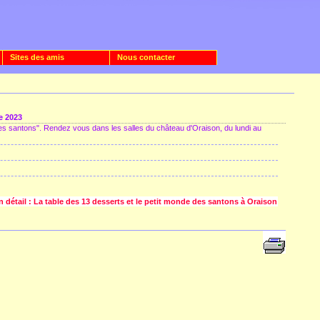
Sites des amis
Nous contacter
e 2023
des santons". Rendez vous dans les salles du château d'Oraison, du lundi au
n détail : La table des 13 desserts et le petit monde des santons à Oraison