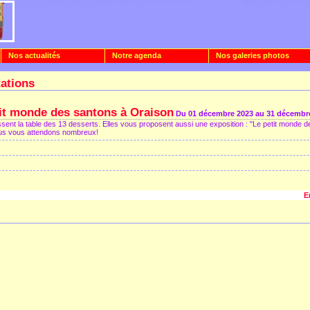
Nos actualités
Notre agenda
Nos galeries photos
tations
etit monde des santons à Oraison
Du 01 décembre 2023 au 31 décembr
ent la table des 13 desserts. Elles vous proposent aussi une exposition : "Le petit monde 
us vous attendons nombreux!
E