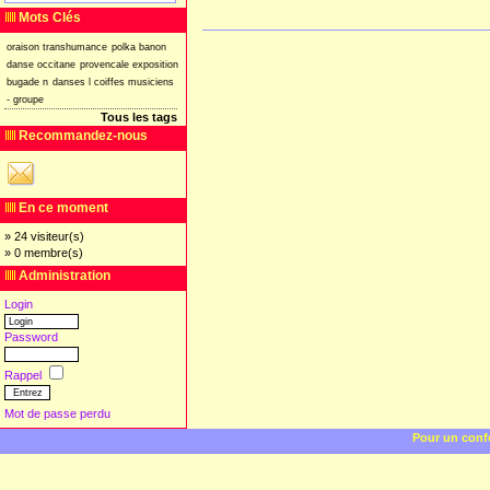
Mots Clés
oraison
transhumance
polka
banon
danse
occitane
provencale
exposition
bugade
n
danses
l
coiffes
musiciens
-
groupe
Tous les tags
Recommandez-nous
En ce moment
» 24 visiteur(s)
» 0 membre(s)
Administration
Login
Password
Rappel
Mot de passe perdu
Pour un confo