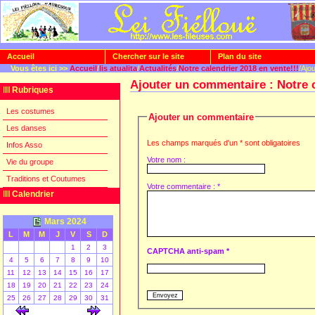
Accueil
Chercher sur le site
Plan du site
Vous êtes ici >>
Accueil
/
lis atualita
/
Actualités
/
Notre calendrier 2018 en vente!!!
/Ajo
Ajouter un commentaire : Notre c
Rubriques
Les costumes
Ajouter un commentaire
Les danses
Les champs marqués d'un * sont obligatoires
Infos Asso
Votre nom :
Vie du groupe
Traditions et Coutumes
Votre commentaire : *
Calendrier
Mars 2024
L
M
M
J
V
S
D
1
2
3
CAPTCHA anti-spam *
4
5
6
7
8
9
10
11
12
13
14
15
16
17
18
19
20
21
22
23
24
25
26
27
28
29
30
31
[
]
[
]