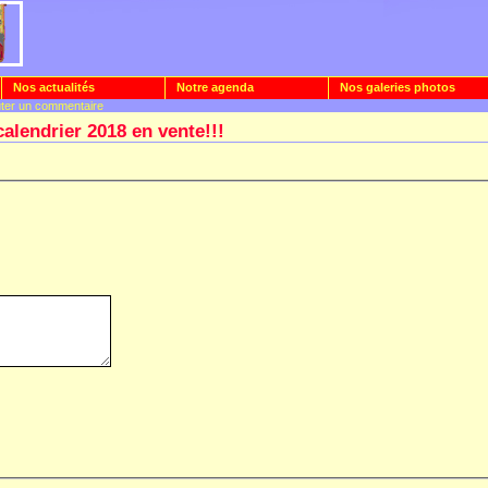
Nos actualités
Notre agenda
Nos galeries photos
uter un commentaire
alendrier 2018 en vente!!!