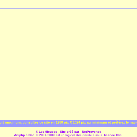
rt maximum, consultez ce site en 1280 pix X 1024 pix au minimum et préférez le nav
© Les fileuses - Site créé par
NetProvence
Artiphp 5 Neo
© 2001-2009 est un logiciel libre distribué sous
licence GPL
.