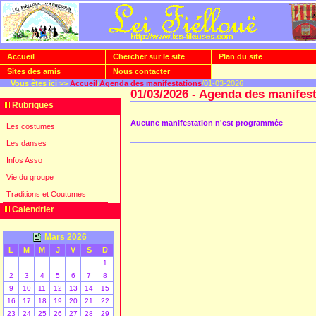
Accueil
Chercher sur le site
Plan du site
Sites des amis
Nous contacter
Vous êtes ici >>
Accueil
/
Agenda des manifestations
/01-03-2026
01/03/2026 - Agenda des manifes
Rubriques
Aucune manifestation n'est programmée
Les costumes
Les danses
Infos Asso
Vie du groupe
Traditions et Coutumes
Calendrier
Mars 2026
L
M
M
J
V
S
D
1
2
3
4
5
6
7
8
9
10
11
12
13
14
15
16
17
18
19
20
21
22
23
24
25
26
27
28
29