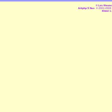
© Les fileuse
Artiphp 5 Neo
© 2001-2009 es
Xhtml 1.