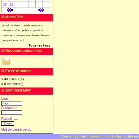
30
31
[
]
[
]
Mots Clés
picado
oraison
transhumance
-
danses
coiffes
polka
exposition
musiciens
provencale
danse
fileuses
groupe
banon
n
l
Tous les tags
Recommandez-nous
En ce moment
» 48 visiteur(s)
» 0 membre(s)
Administration
Login
Password
Rappel
Mot de passe perdu
Pour un confort maximum, consultez ce site en 