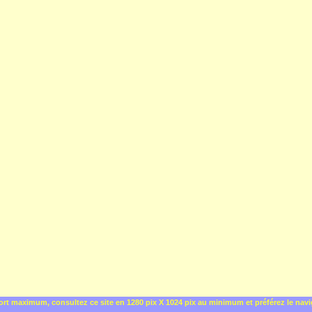
rt maximum, consultez ce site en 1280 pix X 1024 pix au minimum et préférez le nav