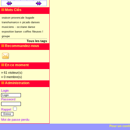
[
]
[
]
Mots Clés
oraison
provencale
bugade
transhumance
n
picado
danses
musiciens
-
occitane
danse
exposition
banon
coiffes
fileuses
l
groupe
Tous les tags
Recommandez-nous
En ce moment
» 61 visiteur(s)
» 0 membre(s)
Administration
Login
Password
Rappel
Mot de passe perdu
Pour un confo