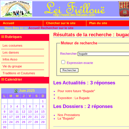
Accueil
Chercher sur le site
Plan du site
Vous êtes ici >>
Accueil
/
Rechercher sur le site
Résultats de la recherche : buga
Rubriques
Moteur de recherche
Les costumes
Les danses
Rechercher
Infos Asso
Expression exacte
Vie du groupe
Traditions et Coutumes
Calendrier
Les Actualités : 3 réponses
Juin 2025
Pour notre future "Bugade"
L
M
M
J
V
S
D
Exposition : La Bugade
1
Les Dossiers : 2 réponses
2
3
4
5
6
7
8
9
10
11
12
13
14
15
Nos Prestations
16
17
18
19
20
21
22
La "Bugado"
23
24
25
26
27
28
29
30