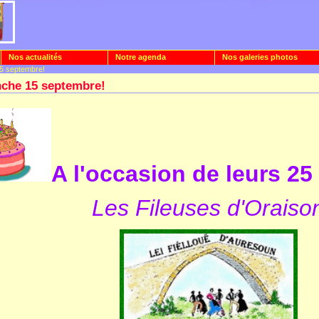
Nos actualités
Notre agenda
Nos galeries photos
15 septembre!
nche 15 septembre!
A l'occasion de leurs 25
Les Fileuses d'Oraiso