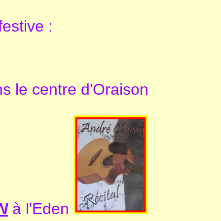
estive :
s le centre d'Oraison
N
à l'Eden