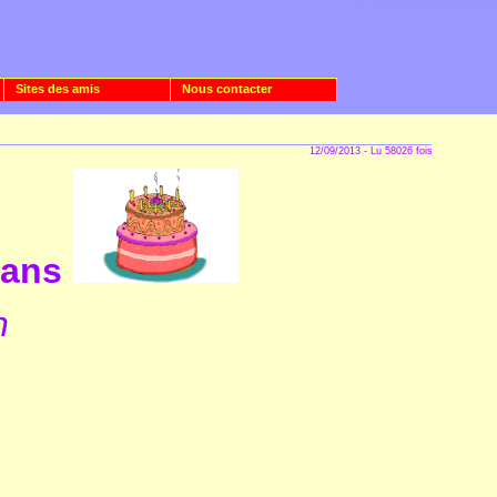
Sites des amis
Nous contacter
12/09/2013 - Lu 58026 fois
 ans
n