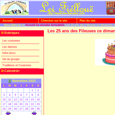
Accueil
Chercher sur le site
Plan du site
Vous êtes ici >>
Accueil
/
lis atualita
/
Actualités
/Les 25 ans des Fileuses ce dimanche 
Les 25 ans des Fileuses ce dima
Rubriques
Les costumes
Les danses
Infos Asso
Vie du groupe
Traditions et Coutumes
Calendrier
Novembre 2025
L
M
M
J
V
S
D
1
2
3
4
5
6
7
8
9
10
11
12
13
14
15
16
17
18
19
20
21
22
23
24
25
26
27
28
29
30
[
]
[
]