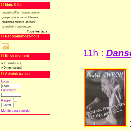
Mots Clés
bugade
coiffes
-
banon
oraison
groupe
picado
danse
l
danses
musiciens
fileuses
occitane
exposition
n
provencale
Tous les tags
Recommandez-nous
11h
:
Danse
En ce moment
» 13 visiteur(s)
» 0 membre(s)
Administration
Login
Password
Rappel
Mot de passe perdu