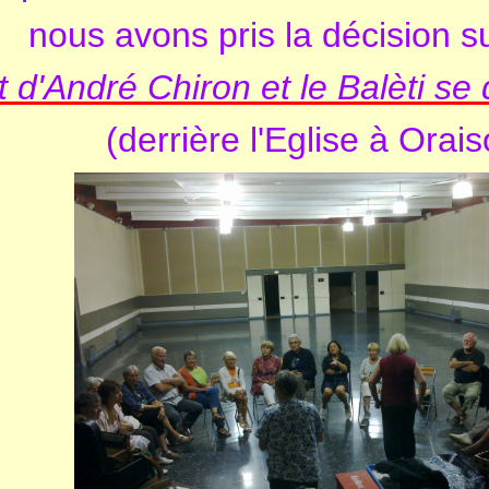
nous avons pris la décision su
 d'André Chiron et le Balèti se 
(derrière l'Eglise à Orai