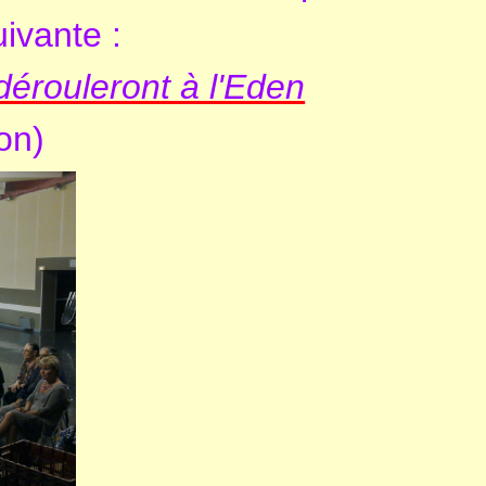
ivante :
dérouleront à l'Eden
son)