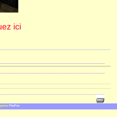
uez ici
igateur
FireFox