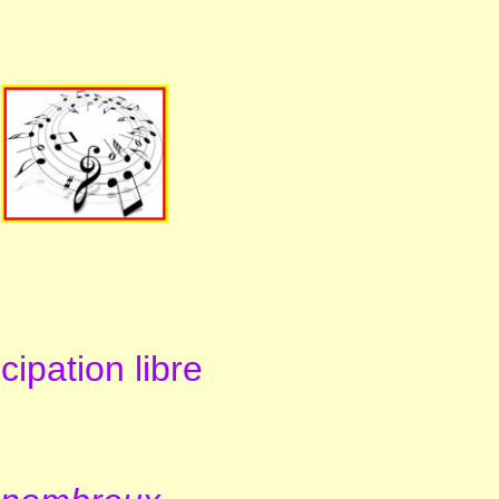
n
cipation libre