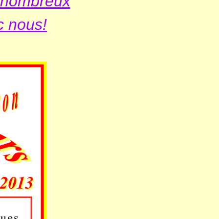
 nombreux
c nous!