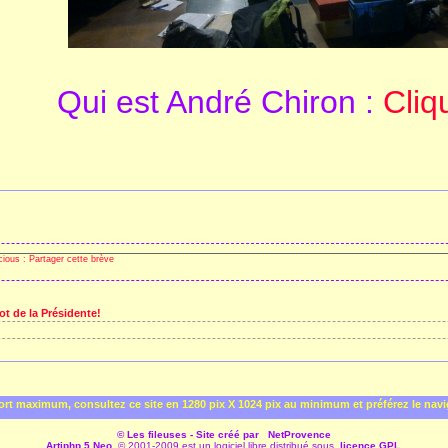
Qui est André Chiron :
Cliq
ot de la Présidente!
rt maximum, consultez ce site en 1280 pix X 1024 pix au minimum et préférez le nav
© Les fileuses - Site créé par
NetProvence
Artiphp 5 Neo
© 2001-2009 est un logiciel libre distribué sous
licence GPL
.