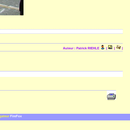
Auteur : Patrick RIEHLE
|
|
|
igateur
FireFox