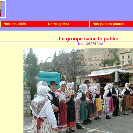
Nos actualités
Notre agenda
Nos galeries photos
Le groupe salue le public
[vue 105274 fois]