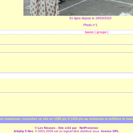
En ligne depuis le 19/03/2010
Photo n°1
banon
|
groupe
|
rt maximum, consultez ce site en 1280 pix X 1024 pix au minimum et préférez le nav
© Les fileuses - Site créé par
NetProvence
Artiphp 5 Neo
© 2001-2009 est un logiciel libre distribué sous
licence GPL
.