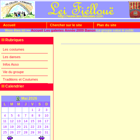
Accueil
Chercher sur le site
Plan du site
Vous êtes ici >>
Accueil
/
Les galeries
/
Année 2009
/
Banon
/Le groupe salue le public
Rubriques
Les costumes
Les danses
Infos Asso
Vie du groupe
Traditions et Coutumes
Calendrier
Mai 2026
L
M
M
J
V
S
D
1
2
3
4
5
6
7
8
9
10
11
12
13
14
15
16
17
18
19
20
21
22
23
24
25
26
27
28
29
30
31
[
]
[
]