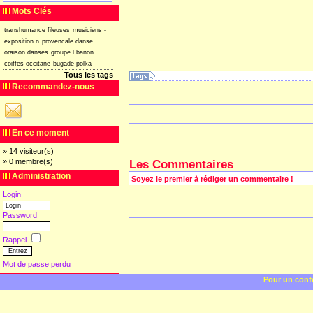
Mots Clés
transhumance
fileuses
musiciens
-
exposition
n
provencale
danse
oraison
danses
groupe
l
banon
coiffes
occitane
bugade
polka
Tous les tags
Recommandez-nous
En ce moment
» 14 visiteur(s)
» 0 membre(s)
Les Commentaires
Administration
Soyez le premier à rédiger un commentaire !
Login
Password
Rappel
Mot de passe perdu
Pour un confo