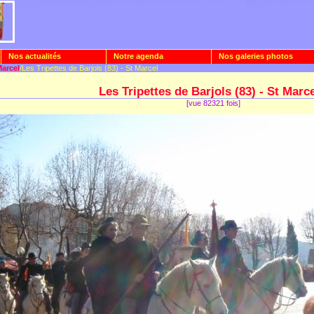
Nos actualités
Notre agenda
Nos galeries photos
Marcel
/Les Tripettes de Barjols (83) - St Marcel
Les Tripettes de Barjols (83) - St Marc
[vue 82321 fois]