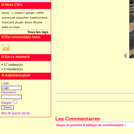
Mots Clés
banon
-
n
oraison
l
groupe
coiffes
provencale
exposition
transhumance
musiciens
picado
danse
fileuses
polka
occitane
Tous les tags
Recommandez-nous
En ce moment
» 17 visiteur(s)
» 0 membre(s)
Administration
Login
Password
Rappel
Mot de passe perdu
Les Commentaires
Soyez le premier à rédiger un commentaire !