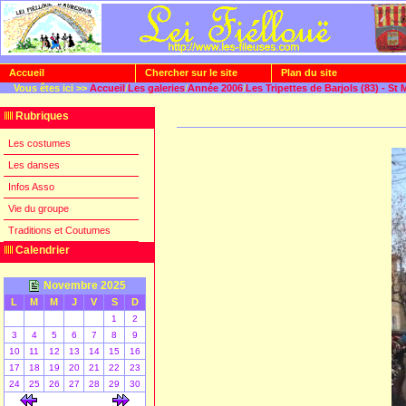
Accueil
Chercher sur le site
Plan du site
Vous êtes ici >>
Accueil
/
Les galeries
/
Année 2006
/
Les Tripettes de Barjols (83) - St 
Rubriques
Les costumes
Les danses
Infos Asso
Vie du groupe
Traditions et Coutumes
Calendrier
Novembre 2025
L
M
M
J
V
S
D
1
2
3
4
5
6
7
8
9
10
11
12
13
14
15
16
17
18
19
20
21
22
23
24
25
26
27
28
29
30
[
]
[
]