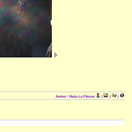
Auteur : Marjo La Fileuse
|
|
|